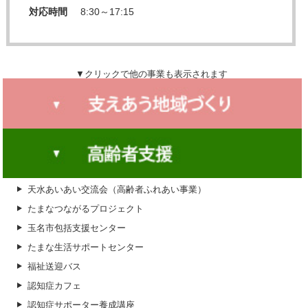
対応時間
8:30～17:15
▼クリックで他の事業も表示されます
広報誌発行事業
地域福祉活動計画
地域福祉座談会
天水あいあい交流会（高齢者ふれあい事業）
天水福祉まつり
たまなつながるプロジェクト
福祉功労者
玉名市包括支援センター
福祉協力員
たまな生活サポートセンター
ふれあいネットワーク（校区社協）
福祉送迎バス
地域福祉団体合同研修会
認知症カフェ
横島福祉まつり
認知症サポーター養成講座