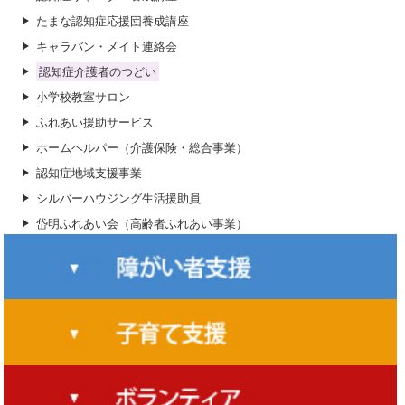
岱明福祉まつり
たまな認知症応援団養成講座
生活支援体制整備事業（生活支援コーディネーター）
キャラバン・メイト連絡会
ふれ愛一本松交流館ふれあい活動（高齢者と児童のふれあい事
業）
認知症介護者のつどい
小学校教室サロン
ふれあい援助サービス
ホームヘルパー（介護保険・総合事業）
認知症地域支援事業
シルバーハウジング生活援助員
岱明ふれあい会（高齢者ふれあい事業）
特別支援学級助成事業
ホームヘルパー（障害福祉サービス）
親子育ちの応援学級
家族教室