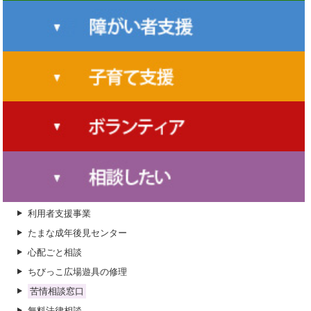
地域福祉座談会
天水あいあい交流会（高齢者ふれあい事業）
天水福祉まつり
たまなつながるプロジェクト
福祉功労者
玉名市包括支援センター
福祉協力員
特別支援学級助成事業
たまな生活サポートセンター
ふれあいネットワーク（校区社協）
ホームヘルパー（障害福祉サービス）
福祉送迎バス
地域福祉団体合同研修会
親子育ちの応援学級
認知症カフェ
家族教室
横島福祉まつり
認知症サポーター養成講座
利用者支援事業
岱明福祉まつり
たまな認知症応援団養成講座
子育て支援センターたまっ子らんど
生活支援体制整備事業（生活支援コーディネーター）
災害ボランティアバス運行（災害ボランティア募集）
キャラバン・メイト連絡会
たまなファミリー・サポート・センター
ふれ愛一本松交流館ふれあい活動（高齢者と児童のふれあい事
福祉協力校事業
業）
認知症介護者のつどい
子どもデイサービス
ボランティアセンター
小学校教室サロン
親子育ちの応援学級
利用者支援事業
救急法等の講習
ふれあい援助サービス
たまな成年後見センター
ワークキャンプ
ホームヘルパー（介護保険・総合事業）
心配ごと相談
認知症地域支援事業
ちびっこ広場遊具の修理
シルバーハウジング生活援助員
苦情相談窓口
岱明ふれあい会（高齢者ふれあい事業）
無料法律相談