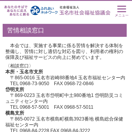
苦情相談窓口
本会では、実施する事業に係る苦情を解決する体制を
整備し、苦情に対し適切な対応を図り、利用者の権利の
保障及び福祉サービスの向上に努めています。
〈相談窓口〉
本所・玉名市支所
〒865-0016 玉名市岩崎88番地4 玉名市福祉センター内
TEL 0968-73-9050 FAX 0968-72-0846
岱明支所
〒869-0223 玉名市岱明町中土980番地1 岱明防災コミ
ュニティセンター内
TEL 0968-57-5001 FAX 0968-57-5011
横島支所
〒865-0072 玉名市横島町横島3923番地 横島総合保健
福祉センター内
TEL 0968-84-2228 FAX 0968-84-3222