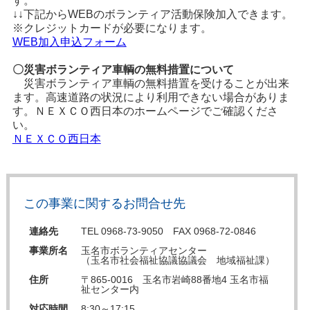
す。
↓↓下記からWEBのボランティア活動保険加入できます。
※クレジットカードが必要になります。
WEB加入申込フォーム
〇災害ボランティア車輌の無料措置について
災害ボランティア車輌の無料措置を受けることが出来
ます。高速道路の状況により利用できない場合がありま
す。ＮＥＸＣＯ西日本のホームページでご確認くださ
い。
ＮＥＸＣＯ西日本
この事業に関するお問合せ先
連絡先
TEL 0968-73-9050 FAX 0968-72-0846
事業所名
玉名市ボランティアセンター
（玉名市社会福祉協議協議会 地域福祉課）
住所
〒865-0016 玉名市岩崎88番地4 玉名市福
祉センター内
対応時間
8:30～17:15