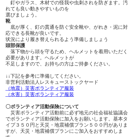
釘やガラス、木材での怪我や虫刺されを防ぎます。汚
れても良い動きやすいものを
選びましょう。
靴
底が厚く、釘の貫通を防ぐ安全靴や、がれき・泥に対
応できる長靴が良いです。
状況により履き替えられるよう準備しましょう
頭部保護
落下物から頭を守るため、ヘルメットを着用いただく
必要があります。ヘルメットが
不足しますので、お持ちの方はご持参ください。
↓↓下記を参考に準備してください。
非営利活動法人レスキューストックヤード
（地震）災害ボランティア服装
（水害）災害ボランティア服装
〇ボランティア活動保険について
災害ボランティア活動前に必ず地元の社会福祉協議会
でボランティア活動保険に加入をお願いします。基本タ
イプ３５０円と天災・地震補償プラン５００円がありま
すが、天災・地震補償プランにご加入をおすすめしま