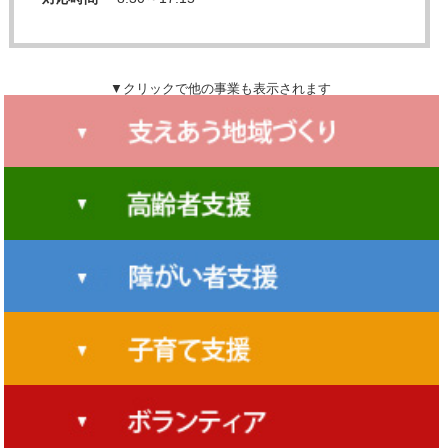
▼クリックで他の事業も表示されます
広報誌発行事業
地域福祉活動計画
地域福祉座談会
天水あいあい交流会（高齢者ふれあい事業）
天水福祉まつり
たまなつながるプロジェクト
福祉功労者
玉名市包括支援センター
福祉協力員
特別支援学級助成事業
たまな生活サポートセンター
ふれあいネットワーク（校区社協）
ホームヘルパー（障害福祉サービス）
福祉送迎バス
地域福祉団体合同研修会
親子育ちの応援学級
認知症カフェ
家族教室
横島福祉まつり
認知症サポーター養成講座
利用者支援事業
岱明福祉まつり