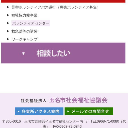
たまな認知症応援団養成講座
子育て支援センターたまっ子らんど
生活支援体制整備事業（生活支援コーディネーター）
災害ボランティアバス運行（災害ボランティア募集）
キャラバン・メイト連絡会
たまなファミリー・サポート・センター
ふれ愛一本松交流館ふれあい活動（高齢者と児童のふれあい事
福祉協力校事業
業）
認知症介護者のつどい
子どもデイサービス
ボランティアセンター
小学校教室サロン
親子育ちの応援学級
救急法等の講習
ふれあい援助サービス
ワークキャンプ
ホームヘルパー（介護保険・総合事業）
認知症地域支援事業
シルバーハウジング生活援助員
岱明ふれあい会（高齢者ふれあい事業）
利用者支援事業
たまな成年後見センター
心配ごと相談
ちびっこ広場遊具の修理
苦情相談窓口
無料法律相談
高額療養費等貸付
〒865-0016 玉名市岩崎88-4玉名市福祉センター内 / TEL0968-71-0080（代
福祉金庫貸付事業
表） FAX0968-72-0846