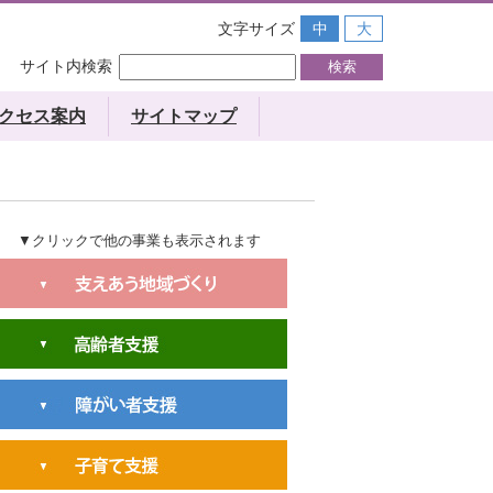
文字サイズ
中
大
サイト内検索
クセス案内
サイトマップ
▼クリックで他の事業も表示されます
広報誌発行事業
地域福祉活動計画
天水あいあい交流会（高齢者ふれあい事
地域福祉座談会
業）
天水福祉まつり
たまなつながるプロジェクト
特別支援学級助成事業
福祉功労者
玉名市包括支援センター
ホームヘルパー（障害福祉サービス）
福祉協力員
たまな生活サポートセンター