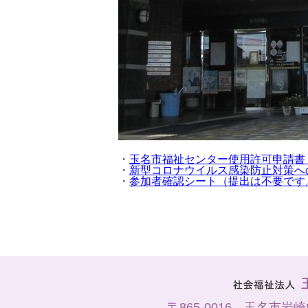
・
玉名市福祉センター使用許可申請書（
・
新型コロナウイルス感染防止対策へ
・
参加者確認シート（提出は不要です
〒865-0016 玉名市岩崎8