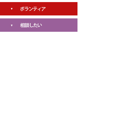
家族教室
親子育ちの応援学級
ふれあいネットワーク（校区社協）
福祉送迎バス
利用者支援事業
地域福祉団体合同研修会
認知症カフェ
災害ボランティアバス運行（災害ボランテ
子育て支援センターたまっ子らんど
横島福祉まつり
ィア募集）
認知症サポーター養成講座
たまなファミリー・サポート・センター
岱明福祉まつり
福祉協力校事業
たまな認知症応援団養成講座
利用者支援事業
子どもデイサービス
生活支援体制整備事業（生活支援コーディ
ボランティアセンター
キャラバン・メイト連絡会
ネーター）
たまな成年後見センター
親子育ちの応援学級
救急法等の講習
認知症介護者のつどい
ふれ愛一本松交流館ふれあい活動（高齢者
心配ごと相談
と児童のふれあい事業）
ワークキャンプ
小学校教室サロン
ちびっこ広場遊具の修理
ふれあい援助サービス
苦情相談窓口
ホームヘルパー（介護保険・総合事業）
無料法律相談
認知症地域支援事業
高額療養費等貸付
シルバーハウジング生活援助員
福祉金庫貸付事業
岱明ふれあい会（高齢者ふれあい事業）
生活福祉資金貸付事業
福祉機器貸出
地域福祉権利擁護事業